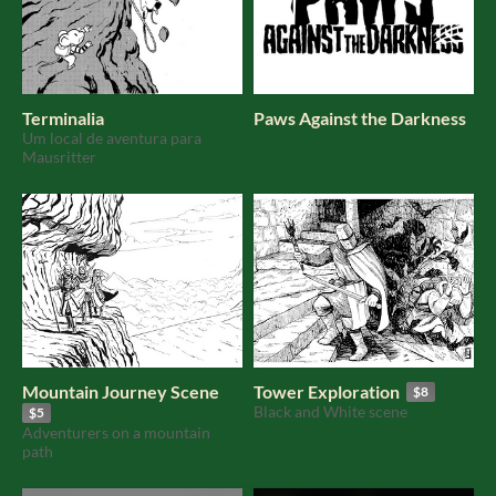
Terminalia
Paws Against the Darkness
Um local de aventura para
Mausritter
Mountain Journey Scene
Tower Exploration
$8
Black and White scene
$5
Adventurers on a mountain
path