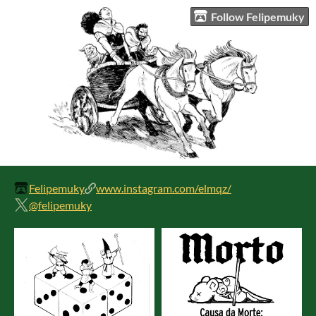
Follow Felipemuky
Felipemuky
www.instagram.com/elmqz/
@felipemuky