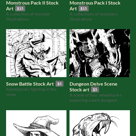
Monstrous Pack II Stock
Monstrous Pack I Stock
Art
Art
$15
$15
A collection of monster
A collections of monsters
illustrations
illustrations
Snow Battle Stock Art
Dungeon Delve Scene
$5
Adventurers fighting in the
Stock art
$5
snow
A scene of four adventurers
exploring a dark dungeon